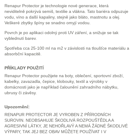
Renapur Protector je technologie nové generace, která
neviditelně pokrývá semiš, textilie a vlákna. Tato bariéra odpuzuje
vodu, víno a další kapaliny, stejně jako bláto, mastnotu a olej.
Veškeré zbytky špíny se snadno omyjí vodou.
Povrch je po aplikaci odolný proti UV záření, a snižuje se tak
vyblednutí barev.
Spotřeba cca 25-100 ml na m2 v závislosti na tloušťce materiálu a
absorbční kapacitě.
PŘÍKLADY POUŽITÍ
Renapur Protector použijete na boty, oblečení, sportovní zboží,
kabelky, zavazadla, čepice, klobouky, textil a výrobky v
domácnosti jako je například čalounění zahradního nábytku,
ubrusy či závěsy.
Upozornění:
RENAPUR PROTECTOR JE VYROBEN Z PŘÍRODNÍCH
SUROVIN. NEOBSAHUJE ŠKODLIVÁ ROZPOUŠTĚDLA A
AGRESIVNÍ LÁTKY, JE NEHOŘLAVÝ A NEMÁ ŽÁDNÉ ŠKODLIVÉ
VÝPARY, TAK JEJ BEZ OBAV MŮŽETE POUŽÍVAT I V