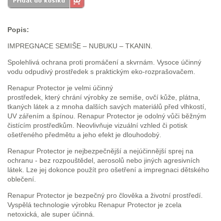
Popis:
IMPREGNACE SEMIŠE – NUBUKU – TKANIN.
Spolehlivá ochrana proti promáčení a skvrnám. Vysoce účinný
vodu odpudivý prostředek s praktickým eko-rozprašovačem.
Renapur Protector je velmi účinný
prostředek, který chrání výrobky ze semiše, ovčí kůže, plátna,
tkaných látek a z mnoha dalších savých materiálů před vlhkostí,
UV zářením a špínou. Renapur Protector je odolný vůči běžným
čistícím prostředkům. Neovlivňuje vizuální vzhled či potisk
ošetřeného předmětu a jeho efekt je dlouhodobý.
Renapur Protector je nejbezpečnější a nejúčinnější sprej na
ochranu - bez rozpouštědel, aerosolů nebo jiných agresivních
látek. Lze jej dokonce použít pro ošetření a impregnaci dětského
oblečení.
Renapur Protector je bezpečný pro člověka a životní prostředí.
Vyspělá technologie výrobku Renapur Protector je zcela
netoxická, ale super účinná.