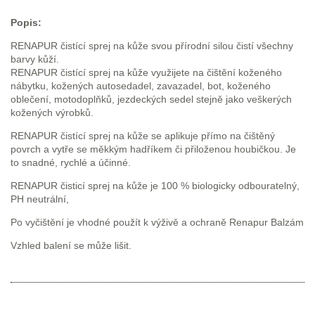
Popis:
RENAPUR čistící sprej na kůže svou přírodní silou čistí všechny
barvy kůží.
RENAPUR čistící sprej na kůže využijete na čištění koženého
nábytku, kožených autosedadel, zavazadel, bot, koženého
oblečení, motodoplňků, jezdeckých sedel stejně jako veškerých
kožených výrobků.
RENAPUR čistící sprej na kůže se aplikuje přímo na čištěný
povrch a vytře se měkkým hadříkem či přiloženou houbičkou. Je
to snadné, rychlé a účinné.
RENAPUR čisticí sprej na kůže je 100 % biologicky odbouratelný,
PH neutrální,
Po vyčištění je vhodné použít k výživě a ochraně Renapur Balzám
Vzhled balení se může lišit.