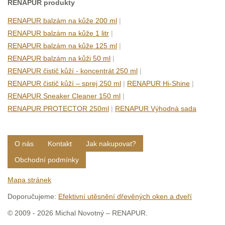
RENAPUR produkty
RENAPUR balzám na kůže 200 ml
|
RENAPUR balzám na kůže 1 litr
|
RENAPUR balzám na kůže 125 ml
|
RENAPUR balzám na kůži 50 ml
|
RENAPUR čistič kůží - koncentrát 250 ml
|
RENAPUR čistič kůží – sprej 250 ml
|
RENAPUR Hi-Shine
|
RENAPUR Sneaker Cleaner 150 ml
|
RENAPUR PROTECTOR 250ml
|
RENAPUR Výhodná sada
O nás
Kontakt
Jak nakupovat?
Obchodní podmínky
Mapa stránek
Doporučujeme:
Efektivní utěsnění dřevěných oken a dveří
© 2009 - 2026 Michal Novotný – RENAPUR.