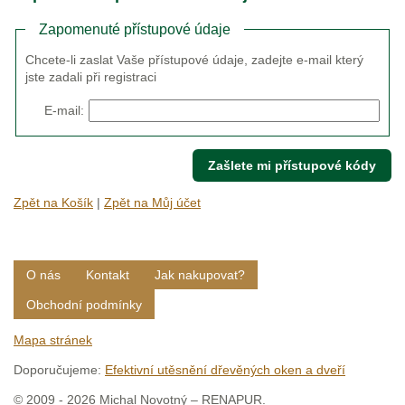
Zapomenuté přístupové údaje
Chcete-li zaslat Vaše přístupové údaje, zadejte e-mail který
jste zadali při registraci
E-mail:
Zpět na Košík
|
Zpět na Můj účet
O nás
Kontakt
Jak nakupovat?
Obchodní podmínky
Mapa stránek
Doporučujeme:
Efektivní utěsnění dřevěných oken a dveří
© 2009 - 2026 Michal Novotný – RENAPUR.